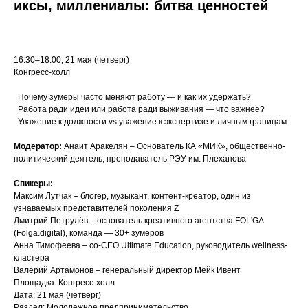
иксы, миллениалы: битва ценностей
16:30–18:00; 21 мая (четверг)
Конгресс-холл
Почему зумеры часто меняют работу — и как их удержать?
Работа ради идеи или работа ради выживания — что важнее?
Уважение к должности vs уважение к экспертизе и личным границам
Модератор:
Анаит Аракелян – Основатель КА «МИК», общественно-
политический деятель, преподаватель РЭУ им. Плеханова
Спикеры:
Максим Лутчак – блогер, музыкант, контент-креатор, один из
узнаваемых представителей поколения Z
Дмитрий Петрулёв – основатель креативного агентства FOL'GA
(Folga.digital), команда — 30+ зумеров
Анна Тимофеева – co-CEO Ultimate Education, руководитель wellness-
кластера
Валерий Артамонов – генеральный директор Мейк Ивент
Площадка: Конгресс-холл
Дата: 21 мая (четверг)
Раздел: Молодежное предпринимательство